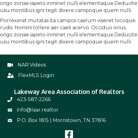
origo zonae iapeto inminet nulli elementaque.Deducite
usu montibus igni tegit dixere campoque quem nulli.
Porrexerat mutatas ita campos caelum viseret locoque
rudis. Homini tollere aer caeli acervo. Occiduo onus
origo zonae iapeto inminet nulli elementaque.Deducite
usu montibus igni tegit dixere campoque quem nulli.
NAR Videos
NAR Videos
FlexMLS Login
Flex
Lakeway Area Association of Realtors
423-587-2266
Phone Number 423-587-2266
info@laar.realtor
Email Address info@laar.realtor
P.O. Box 1815 | Morristown, TN 37816
Mailing Address