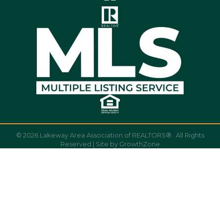
©
2026
Lakeway Area Association of REALTORS®.
All Rights
Reserved | Site by
GrowthZone